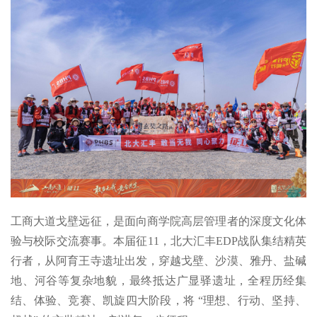
工商大道戈壁远征，是面向商学院高层管理者的深度文化体
验与校际交流赛事。本届征11，北大汇丰EDP战队集结精英
行者，从阿育王寺遗址出发，穿越戈壁、沙漠、雅丹、盐碱
地、河谷等复杂地貌，最终抵达广显驿遗址，全程历经集
结、体验、竞赛、凯旋四大阶段，将 “理想、行动、坚持、