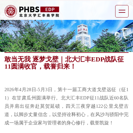
敢当无我 逐梦戈壁｜北大汇丰EDP战队征
11圆满收官，载誉归来！
2026年4月28日-5月3日，第十一届工商大道戈壁远征（征1
1）在甘肃瓜州圆满举行。北大汇丰EDP征11战队近60名队
员并肩出征奔赴莫贺延碛，四天三夜穿越122公里戈壁古
道，以脚步丈量信念，以坚持诠释初心，在风沙与骄阳中完
成一场属于企业家与管理者的身心修行，载誉凯旋！