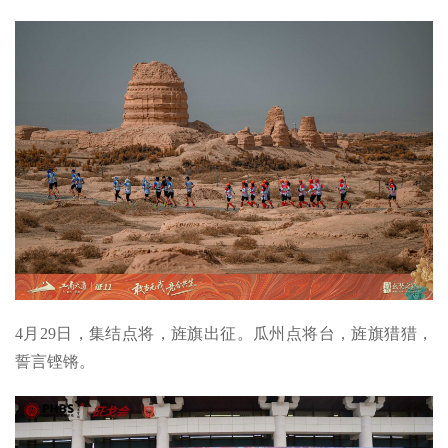
4月29日，集结点将，旌旗出征。瓜州点将台，旌旗猎猎，
誓言铿锵。