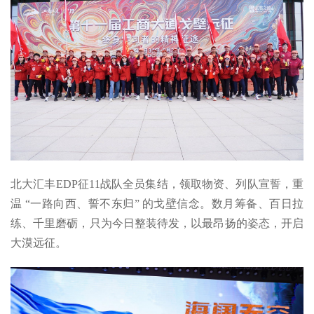
北大汇丰EDP征11战队全员集结，领取物资、列队宣誓，重
温 “一路向西、誓不东归” 的戈壁信念。数月筹备、百日拉
练、千里磨砺，只为今日整装待发，以最昂扬的姿态，开启
大漠远征。