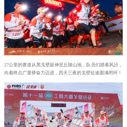
27公里的赛道从黑戈壁延伸至丘陵山地，队员们踏着风沙，
向着终点广显驿奋力迈进，四天三夜的戈壁征途圆满闭环！