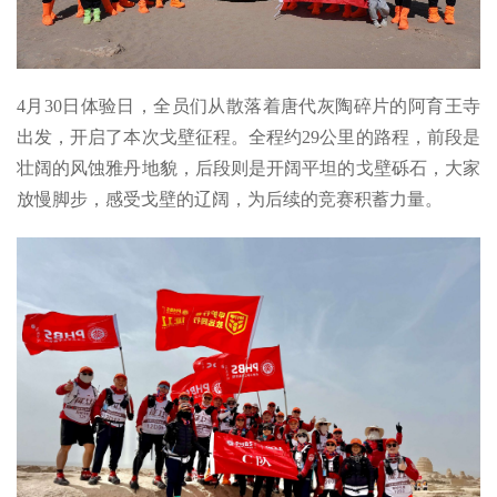
4月30日体验日，全员们从散落着唐代灰陶碎片的阿育王寺
出发，开启了本次戈壁征程。全程约29公里的路程，前段是
壮阔的风蚀雅丹地貌，后段则是开阔平坦的戈壁砾石，大家
放慢脚步，感受戈壁的辽阔，为后续的竞赛积蓄力量。