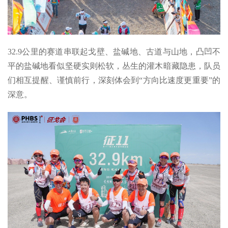
32.9公里的赛道串联起戈壁、盐碱地、古道与山地，凸凹不
平的盐碱地看似坚硬实则松软，丛生的灌木暗藏隐患，队员
们相互提醒、谨慎前行，深刻体会到“方向比速度更重要”的
深意。