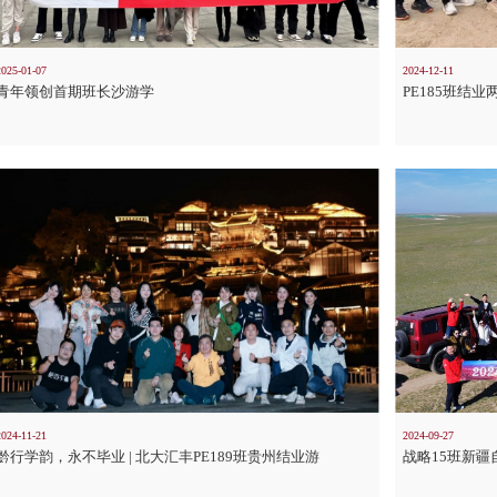
2025-01-07
2024-12-11
青年领创首期班长沙游学
PE185班结
2024-11-21
2024-09-27
黔行学韵，永不毕业 | 北大汇丰PE189班贵州结业游
战略15班新疆