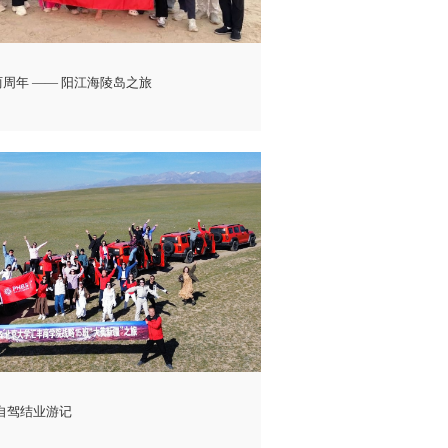
业两周年 —— 阳江海陵岛之旅
自驾结业游记