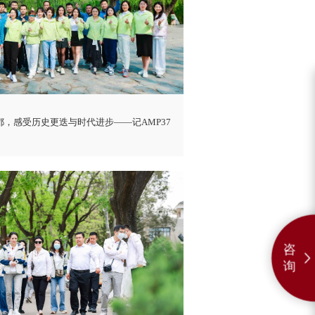
都，感受历史更迭与时代进步——记AMP37
咨
询