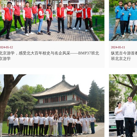
2024-05-12
2024-05-11
北京游学，感受北大百年校史与名企风采——BMP37班北
纵览古今游首
京游学
班北京之行