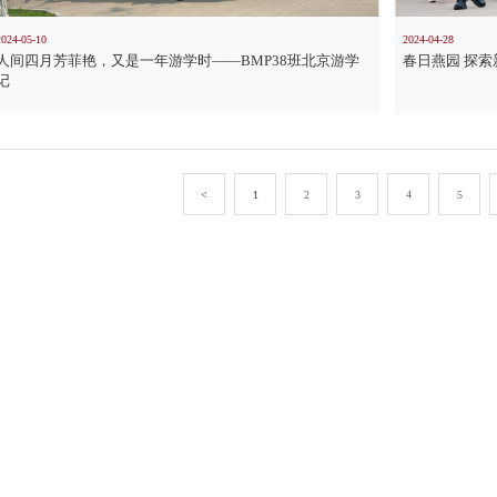
2024-05-10
2024-04-28
人间四月芳菲艳，又是一年游学时——BMP38班北京游学
春日燕园 探索新
记
<
1
2
3
4
5