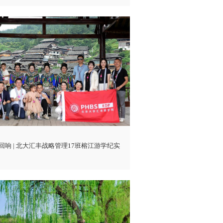
回响 | 北大汇丰战略管理17班榕江游学纪实