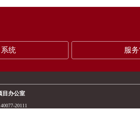
名系统
服务
P项目办公室
0077-20111
DPSZ@PHBS.PKU.EDU.CN
深圳市南山区西丽大学城北京大学汇丰商学院116室