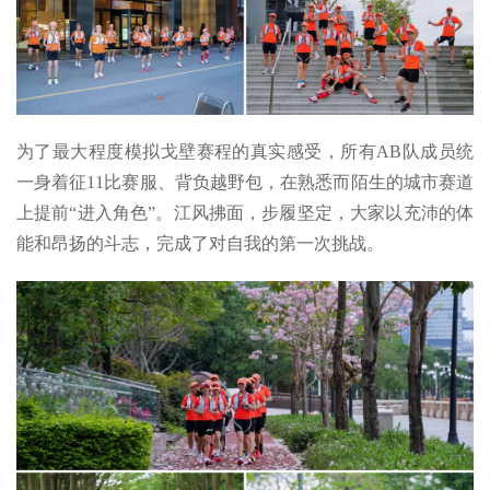
为了最大程度模拟戈壁赛程的真实感受，所有AB队成员统
一身着征11比赛服、背负越野包，在熟悉而陌生的城市赛道
上提前“进入角色”。江风拂面，步履坚定，大家以充沛的体
能和昂扬的斗志，完成了对自我的第一次挑战。