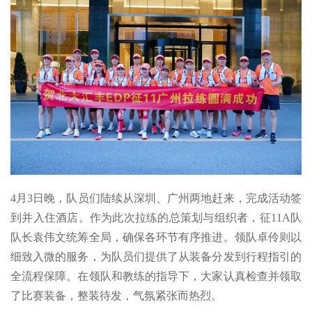
4月3日晚，队员们陆续从深圳、广州两地赶来，完成活动签
到并入住酒店。作为此次拉练的总策划与组织者，征11A队
队长袁伟文统筹全局，确保各环节有序推进。领队卓伶则以
细致入微的服务，为队员们提供了从装备分发到行程指引的
全流程保障。在领队和教练的指导下，大家认真检查并领取
了比赛装备，整装待发，气氛紧张而热烈。