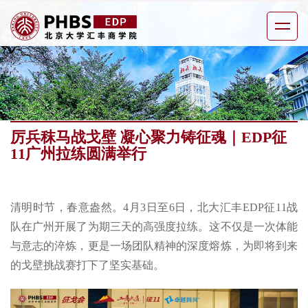
厉兵秣马战戈壁 凝心聚力铸征魂｜EDP征
11广州拉练圆满举行
清明时节，春意盎然。4月3日至6日，北大汇丰EDP征11战
队在广州开展了为期三天的高强度拉练。这不仅是一次体能
与意志的淬炼，更是一场团队精神的深度熔炼，为即将到来
的戈壁挑战赛打下了坚实基础。