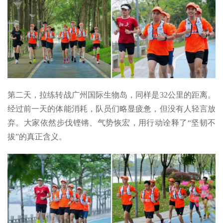
第二天，拉练转战广州国际生物岛，同样是32公里的距离。
经过前一天的体能消耗，队员们略显疲惫，但没有人轻言放
弃。大家依然步伐铿锵、气势恢宏，用行动诠释了“坚韧不
拔”的真正含义。