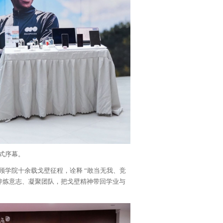
式序幕。
顾学院十余载戈壁征程，诠释 “敢当无我、竞
淬炼意志、凝聚团队，把戈壁精神带回学业与