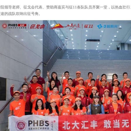
学院领导老师、征戈会代表、赞助商嘉宾与征11各队队员齐聚一堂，以热血壮行
征途的战队吹响出征号角。