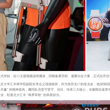
仪式伊始，征11主题视频温情播放，回顾备赛历程、凝聚出征力量，正式拉开仪
北京大学汇丰商学院副院长李志义现场致辞，作为亲历戈17的老戈友，他深情回
合共赢” 的精神底色，嘱托队员坚守坚守、信任、传承三大核心，在极限征途里
事业，彰显北大汇丰 “商界军校” 的风骨担当。