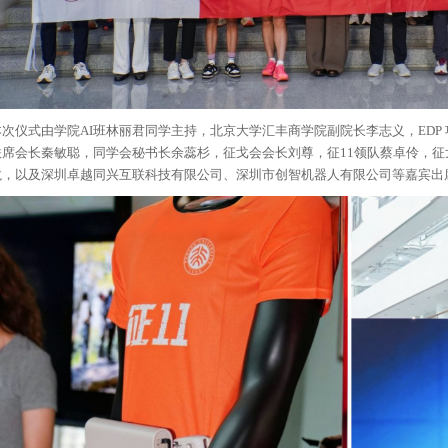
本次仪式由学院AI班林丽君同学主持，北京大学汇丰商学院副院长李志义，EDP
联席会长秦敏聪，同学会秘书长余蕊杉，征戈会会长刘尊，征11领队蔡卓伶，
龙，以及深圳卓越同兴互联科技有限公司、深圳市创智机器人有限公司等嘉宾出