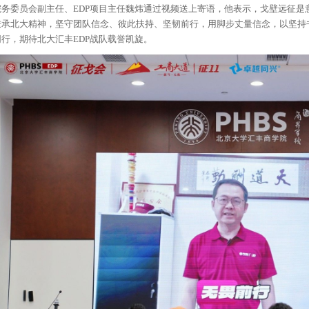
院务委员会副主任、EDP项目主任魏炜通过视频送上寄语，他表示，戈壁远征是
秉承北大精神，坚守团队信念、彼此扶持、坚韧前行，用脚步丈量信念，以坚持
同行，期待北大汇丰EDP战队载誉凯旋。