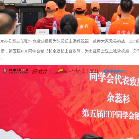
EDP办公室主任张坤也通过视频为队员送上远程祝福，鼓舞大家无畏挑战、全力
随后，第五届EDP同学会秘书长余蕊杉上台致辞，为出征勇士送上诚挚祝愿，分
持。