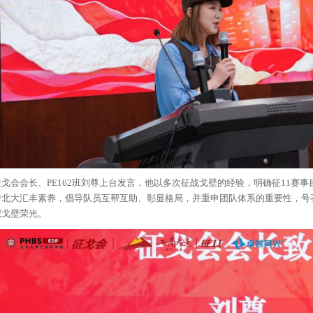
征戈会会长、PE162班刘尊上台发言，他以多次征战戈壁的经验，明确征11赛
持北大汇丰素养，倡导队员互帮互助、彰显格局，并重申团队体系的重要性，号
院戈壁荣光。